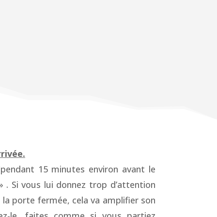
rrivée.
 (pendant 15 minutes environ avant le
» . Si vous lui donnez trop d’attention
s la porte fermée, cela va amplifier son
z-le, faites comme si vous partiez