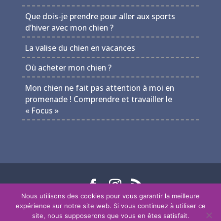
Que dois-je prendre pour aller aux sports
d’hiver avec mon chien ?
La valise du chien en vacances
Où acheter mon chien ?
Mon chien ne fait pas attention à moi en
promenade ! Comprendre et travailler le
« Focus »
Nous utilisons des cookies pour vous garantir la meilleure
Le domaine d'Akela - Copyright 2021
-
expérience sur notre site web. Si vous continuez à utiliser ce
Conception Web & référencement : Pixel Online
site, nous supposerons que vous en êtes satisfait.